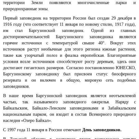
территории Земли появляются многочисленные парки и
природоохранные зоны.
Первый заповедник на территории России был создан 29 декабря в
1916 году (что соответствует 11 января по новому стилю, 1917 года),
им стал Баргузинский заповедник. Одной из главных
достопримечательностей Баргузинского заповедника являются
горячие источники с температурой свыше 40°. Вокруг этих
источников растут необычные для этого региона южные растения,
такие как узорчатый полоз и фиалка европейская. Благоприятные
условия возле источников способствуют росту деревьев, здесь они
достигают гигантских размеров. Согласно постановлению ЮНЕСКО,
Баргузинскому заповеднику был присвоен статус биосферного
резервата и он включен в общую, мировую сеть подобных
заповедников.
В наше время Баргузинский заповедник является неотъемлемой
частью, так называемого заповедного ожерелья. Наряду с
Байкальским, Байкало-Ленским заповедниками и Забайкальским
национальным парком, он входит в состав Всемирного природного
наследия «Озеро Байкал».
С 1997 года 11 января в России отмечают
День заповедников.