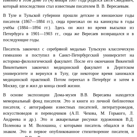
Именно в этом доме 16 (4) января 1867 года родился Витя Смидович,
который впоследствии стал известным писателем В. В. Вересаевым.
В Туле и Тульской губернии прошли детские и юношеские годы
писателя (1867—1884 гг.), сюда приезжал он на каникулы в годы
учёбы (1884—1894 гг.). Здесь он жил во время высылки из
Петербурга в 1901—1903 гг., сюда же Вересаев возвращался и в
последующие годы.
Писатель закончил с серебряной медалью Тульскую классическую
гимназию и поступил в Санкт-Петербургский университет на
историко-филологический факультет. После его окончания Викентий
Викентьевич закончил медицинский факультет в Дерптском
университете и вернулся в Тулу, где некоторое время занимался
медицинской практикой. Потом переехал в Петербург и затем в
Москву, где и жил до конца своей жизни.
В основе экспозиции Дома-музея В.В. Вересаева находится
мемориальный фонд писателя. Это и книги из личной библиотеки
писателя, с автографами известных писателей, литературоведов,
искусствоведов и переводчиков (А.П. Чехова, М. Горького, Л.
Андреева и др.). Это и акварельные рисунки художников В.Д.
Поленова и М. Волошина, с которыми писатель общался и был
знаком. Это и первое опубликованное стихотворение писателя, и