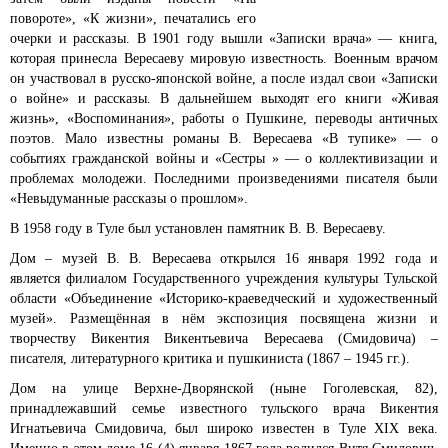
повороте», «К жизни», печатались его
очерки и рассказы. В 1901 году вышли «Записки врача» — книга,
которая принесла Вересаеву мировую известность. Военным врачом
он участвовал в русско-японской войне, а после издал свои «Записки
о войне» и рассказы. В дальнейшем выходят его книги «Живая
жизнь», «Воспоминания», работы о Пушкине, переводы античных
поэтов. Мало известны романы В. Вересаева «В тупике» — о
событиях гражданской войны и «Сестры » — о коллективизации и
проблемах молодежи. Последними произведениями писателя были
«Невыдуманные рассказы о прошлом».
В 1958 году в Туле был установлен памятник В. В. Вересаеву.
Дом – музей В. В. Вересаева открылся 16 января 1992 года и
является филиалом Государственного учреждения культуры Тульской
области «Объединение «Историко-краеведческий и художественный
музей». Размещённая в нём экспозиция посвящена жизни и
творчеству Викентия Викентьевича Вересаева (Смидовича) –
писателя, литературного критика и пушкиниста (1867 – 1945 гг.).
Дом на улице Верхне-Дворянской (ныне Гоголевская, 82),
принадлежавший семье известного тульского врача Викентия
Игнатьевича Смидовича, был широко известен в Туле XIX века.