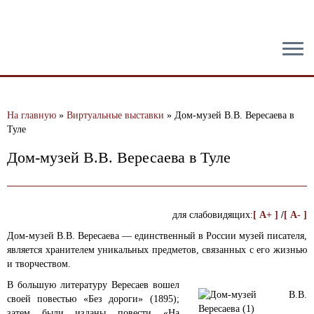
тест
На главную
»
Виртуальные выставки
»
Дом-музей В.В. Вересаева в
Туле
Дом-музей В.В. Вересаева в Туле
для слабовидящих:
[ A+ ]
/
[ A- ]
Дом-музей В.В. Вересаева — единственный в России музей писателя,
является хранителем уникальных предметов, связанных с его жизнью
и творчеством.
В большую литературу Вересаев вошел
своей повестью «Без дороги» (1895);
затем были изданы повести «На